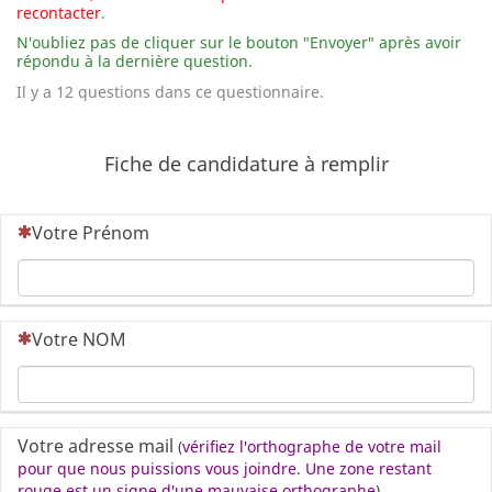
recontacter
.
N'oubliez pas de cliquer sur le bouton "Envoyer" après avoir
répondu à la dernière question.
Il y a 12 questions dans ce questionnaire.
Fiche de candidature à remplir
(Cette question est obligatoire)
Votre Prénom
(Cette question est obligatoire)
Votre NOM
Votre adresse mail
(
vérifiez l'orthographe de votre mail
pour que nous puissions vous joindre. Une zone restant
rouge est un signe d'une mauvaise orthographe
)