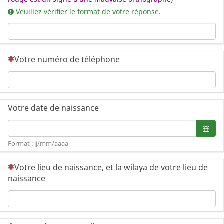
Veuillez vérifier le format de votre réponse.
(Cette question est obligatoire)
Votre numéro de téléphone
Votre date de naissance
Format de date : jj/mm/aaaa
Ouvr
Format : jj/mm/aaaa
(Cette question est obligatoire)
Votre lieu de naissance, et la wilaya de votre lieu de
naissance